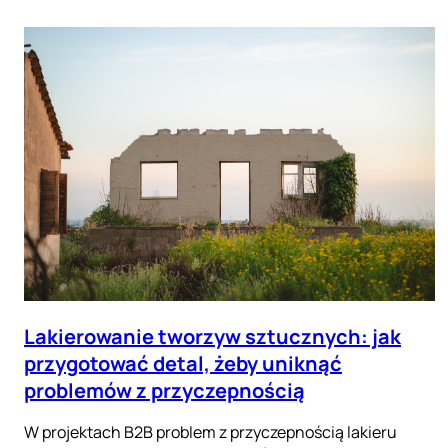
Lakierowanie tworzyw sztucznych: jak
przygotować detal, żeby uniknąć
problemów z przyczepnością
W projektach B2B problem z przyczepnością lakieru