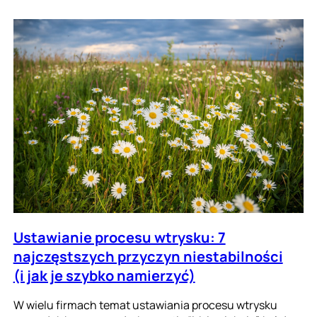
Ustawianie procesu wtrysku: 7
najczęstszych przyczyn niestabilności
(i jak je szybko namierzyć)
W wielu firmach temat ustawiania procesu wtrysku