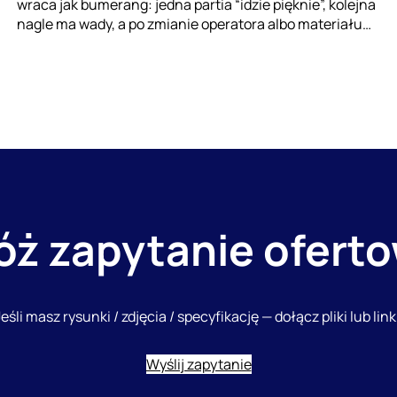
wraca jak bumerang: jedna partia “idzie pięknie”, kolejna
nagle ma wady, a po zmianie operatora albo materiału…
óż zapytanie ofert
eśli masz rysunki / zdjęcia / specyfikację — dołącz pliki lub li
Wyślij zapytanie