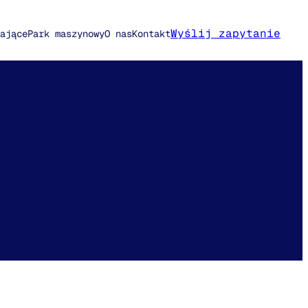
Wyślij zapytanie
ające
Park maszynowy
O nas
Kontakt