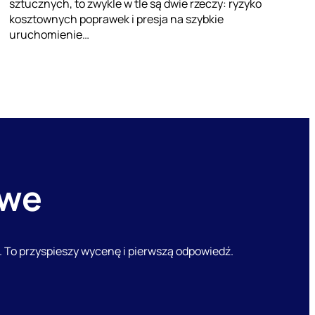
sztucznych, to zwykle w tle są dwie rzeczy: ryzyko
kosztownych poprawek i presja na szybkie
uruchomienie…
owe
nk. To przyspieszy wycenę i pierwszą odpowiedź.