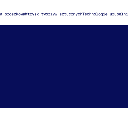
a proszkowa
Wtrysk tworzyw sztucznych
Technologie uzupełni